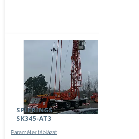
SPIERINGS
SK345-AT3
Paraméter táblázat