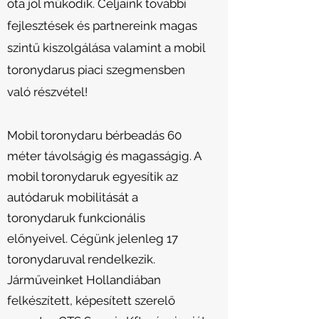
óta jól működik. Céljaink további
fejlesztések és partnereink magas
szintű kiszolgálása valamint a mobil
toronydarus piaci szegmensben
való részvétel!
Mobil toronydaru bérbeadás 60
méter távolságig és magasságig. A
mobil toronydaruk egyesítik az
autódaruk mobilitását a
toronydaruk funkcionális
előnyeivel. Cégünk jelenleg 17
toronydaruval rendelkezik.
Járműveinket Hollandiában
felkészített, képesített szerelő