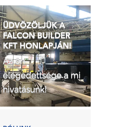
ÜDVÖZÖLJÜK A
FALCON BUILDER
KFT HONLAPJÁN!
Az ön
elégedettsége a mi
hivatásunk!