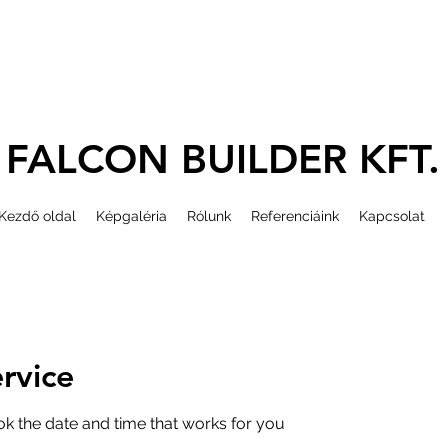
FALCON BUILDER KFT.
Kezdő oldal
Képgaléria
Rólunk
Referenciáink
Kapcsolat
ydaru, magasépítés,
 toronydaru
rvice
ok the date and time that works for you